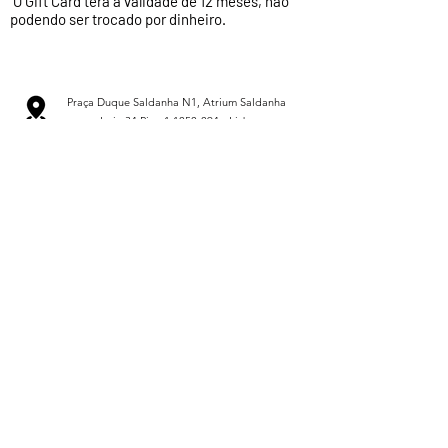
O Gift Card terá a validade de 12 meses, não
podendo ser trocado por dinheiro.
Praça Duque Saldanha N1, Atrium Saldanha
Loja 34 Piso 1
1050-094
- Lisboa
+351 213 540 196
+351 96 9530 557
vanitebeautybar@gmail.com
Segunda a Domingo das 09h às 22h
FAÇA DOWNLOAD DA NOSSA APP