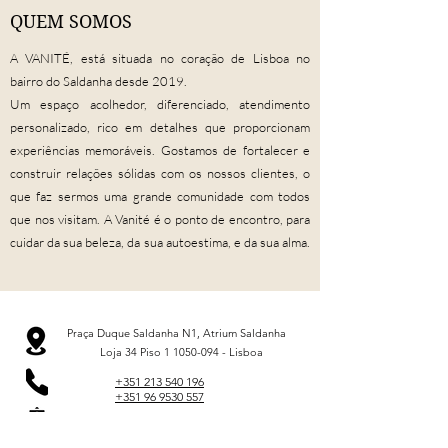
QUEM SOMOS
A VANITÉ, está situada no coração de Lisboa no
bairro do Saldanha desde 2019.
Um espaço acolhedor, diferenciado, atendimento
personalizado, rico em detalhes que proporcionam
experiências memoráveis. Gostamos de fortalecer e
construir relações sólidas com os nossos clientes, o
que faz sermos uma grande comunidade com todos
que nos visitam. A Vanité é o ponto de encontro, para
cuidar da sua beleza, da sua autoestima, e da sua alma.
Praça Duque Saldanha N1, Atrium Saldanha
Loja 34 Piso 1
1050-094
- Lisboa
+351 213 540 196
+351 96 9530 557
vanitebeautybar@gmail.com