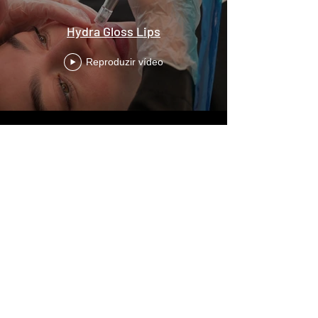
Hydra Gloss Lips
Reproduzir vídeo
Praça Duque Saldanha N1, Atrium Saldanha
Loja 34 Piso 1
1050-094
- Lisboa
+351 213 540 196
+351 96 9530 557
vanitebeautybar@gmail.com
Segunda a Domingo das 09h às 22h
FAÇA DOWNLOAD DA NOSSA APP